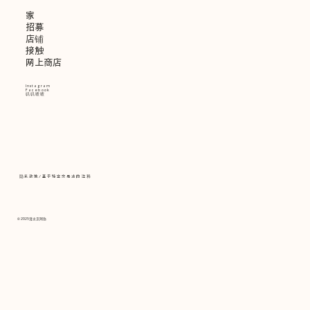
家
招募
店铺
接触
网上商店
Instagram
Facebook
叽叽喳喳
隐私政策
/
基于特定交易法的注释
© 2025
清水京阿弥