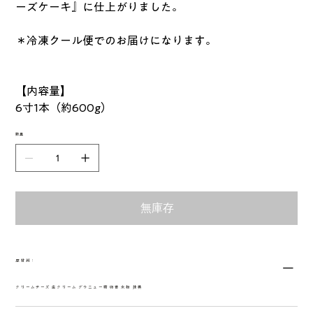
ーズケーキ』に仕上がりました。
＊冷凍クール便でのお届けになります。
【内容量】
6寸1本（約600g）
數量
無庫存
原材料：
クリームチーズ 生クリーム グラニュー糖 卵黄 米粉 抹茶