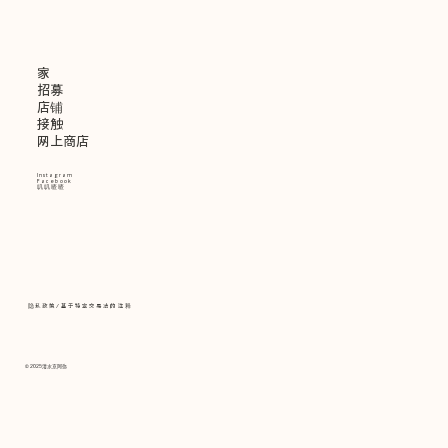
家
招募
店铺
接触
网上商店
Instagram
Facebook
叽叽喳喳
隐私政策
/
基于特定交易法的注释
© 2025
清水京阿弥