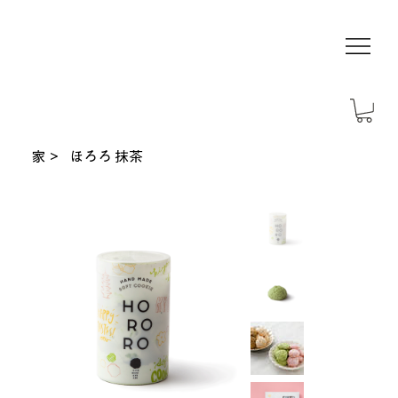
家
>
ほろろ 抹茶