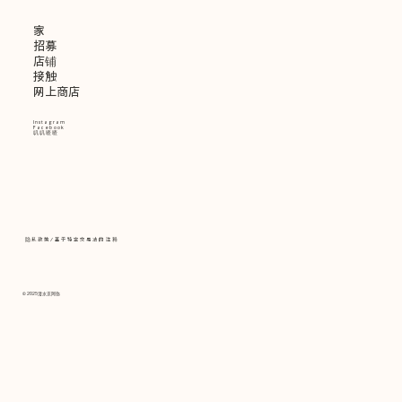
家
招募
店铺
接触
网上商店
Instagram
Facebook
叽叽喳喳
隐私政策
/
基于特定交易法的注释
© 2025
清水京阿弥