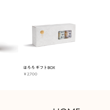
ほろろ ギフトBOX
価格
￥2,700