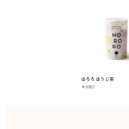
ほろろ ほうじ茶
価格
￥680