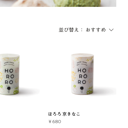
並び替え：
おすすめ
ほろろ 京きなこ
価格
￥680