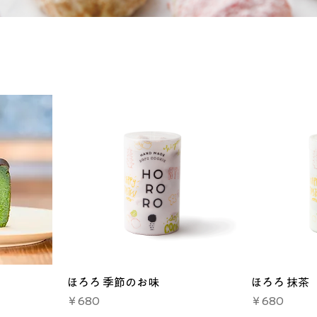
ほろろ 季節のお味
ほろろ 抹茶
価格
価格
￥680
￥680