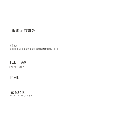
銀閣寺 京阿弥
住所
〒606-8407 京都府京都市左京区銀閣寺前町15−3
TEL・FAX
075-751-6157
MAIL
営業時間
9:00-17:00（不定休）
MENU