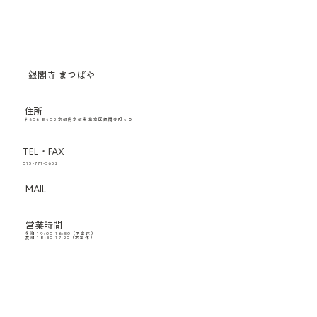
銀閣寺 まつばや
住所
〒606-8402 京都府京都市左京区銀閣寺町４０
TEL・FAX
075-771-5652
MAIL
営業時間
冬期：9:00-16:50（不定休）
夏期：8:30-17:20（不定休）
MENU